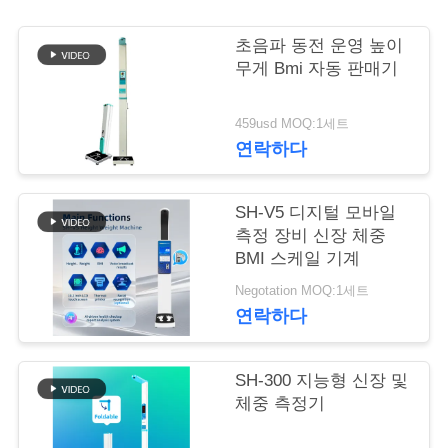
어
초음파 동전 운영 높이
무게 Bmi 자동 판매기
품
459usd MOQ:1세트
질
연락하다
관
SH-V5 디지털 모바일
리
측정 장비 신장 체중
BMI 스케일 기계
저
Negotation MOQ:1세트
연락하다
희
와
SH-300 지능형 신장 및
체중 측정기
연