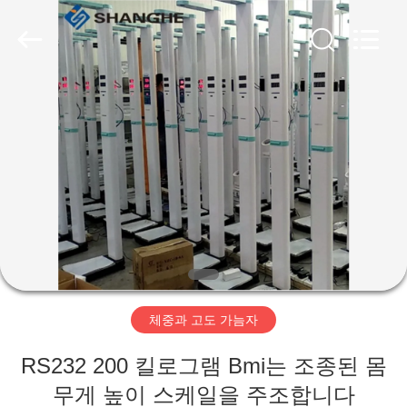
©
2019
-
2026
Zhengzhou
shanghe
electronic
technology
co.
집
LTD.
All
Rights
Reserved.
제
품
비
디
체중과 고도 가늠자
오
RS232 200 킬로그램 Bmi는 조종된 몸
VR
무게 높이 스케일을 주조합니다