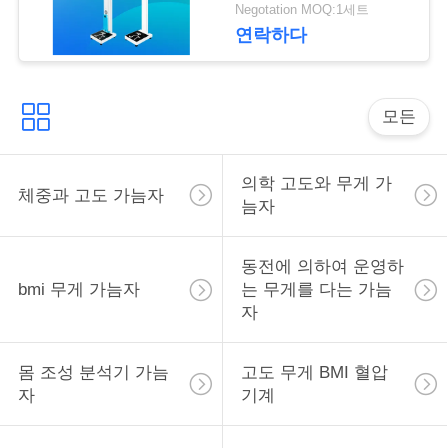
락
Negotation MOQ:1세트
연락하다
인
용
모든
을
의학 고도와 무게 가
요
체중과 고도 가늠자
늠자
청
동전에 의하여 운영하
하
bmi 무게 가늠자
는 무게를 다는 가늠
십
자
시
몸 조성 분석기 가늠
고도 무게 BMI 혈압
오
자
기계