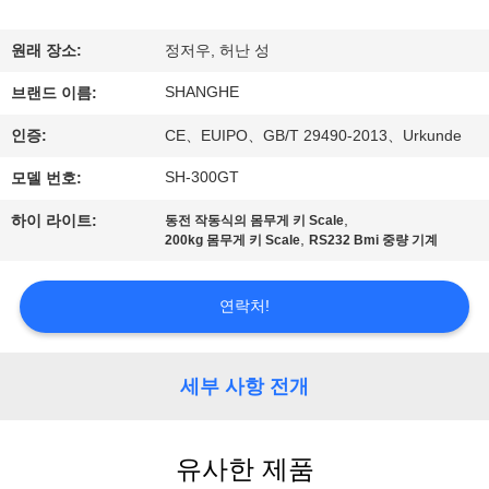
쇼
원래 장소:
정저우, 허난 성
SHANGHE
우
브랜드 이름:
인증:
CE、EUIPO、GB/T 29490-2013、Urkunde
리
SH-300GT
모델 번호:
에
,
하이 라이트:
동전 작동식의 몸무게 키 Scale
관
,
200kg 몸무게 키 Scale
RS232 Bmi 중량 기계
한
연락처!
것
세부 사항 전개
공
장
유사한 제품
투