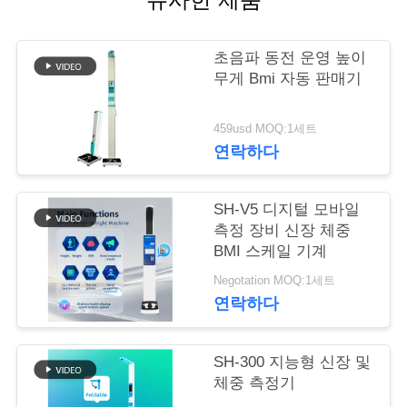
어
초음파 동전 운영 높이
무게 Bmi 자동 판매기
품
질
459usd MOQ:1세트
연락하다
관
리
SH-V5 디지털 모바일
측정 장비 신장 체중
BMI 스케일 기계
저
Negotation MOQ:1세트
희
연락하다
와
SH-300 지능형 신장 및
연
체중 측정기