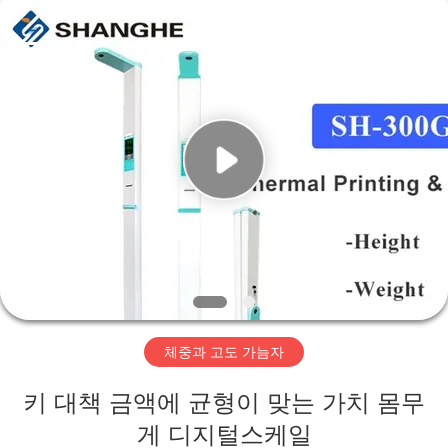
©
2019
-
2026
Zhengzhou
shanghe
electronic
technology
co.
집
LTD.
All
Rights
Reserved.
제
품
비
디
체중과 고도 가늠자
오
키 대책 금액에 균형이 맞는 가치 몸무
VR
게 디지털스케일