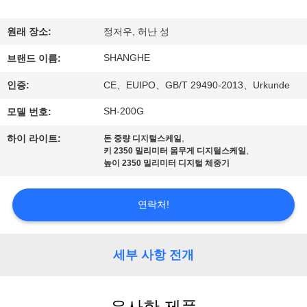
쇼
원래 장소:
정저우, 허난 성
SHANGHE
우
브랜드 이름:
인증:
CE、EUIPO、GB/T 29490-2013、Urkunde
리
SH-200G
모델 번호:
에
,
하이 라이트:
돈 중량 디지털스케일
관
,
키 2350 밀리미터 몸무게 디지털스케일
높이 2350 밀리미터 디지털 체중기
한
것
연락처!
공
세부 사항 전개
장
투
유사한 제품