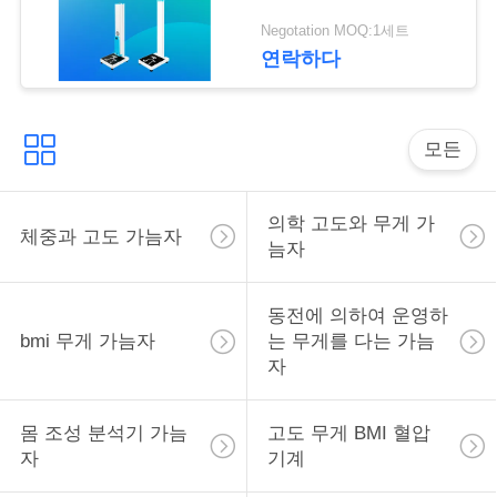
락
Negotation MOQ:1세트
연락하다
인
용
모든
을
요
의학 고도와 무게 가
체중과 고도 가늠자
늠자
청
하
동전에 의하여 운영하
bmi 무게 가늠자
는 무게를 다는 가늠
십
자
시
오
몸 조성 분석기 가늠
고도 무게 BMI 혈압
자
기계