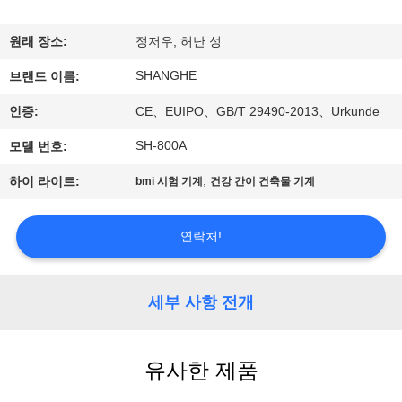
쇼
원래 장소:
정저우, 허난 성
SHANGHE
우
브랜드 이름:
인증:
CE、EUIPO、GB/T 29490-2013、Urkunde
리
SH-800A
모델 번호:
에
,
하이 라이트:
bmi 시험 기계
건강 간이 건축물 기계
관
한
연락처!
것
세부 사항 전개
공
장
유사한 제품
투