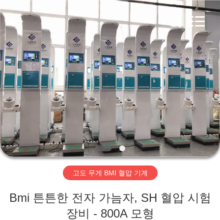
©
2019
-
2026
Zhengzhou
shanghe
electronic
technology
co.
집
LTD.
All
Rights
Reserved.
제
품
비
디
고도 무게 BMI 혈압 기계
오
Bmi 튼튼한 전자 가늠자, SH 혈압 시험
VR
장비 - 800A 모형