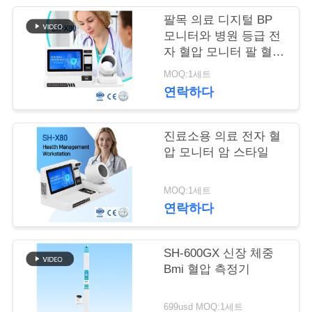
어
팔목 의료 디지털 BP
모니터와 병원 등급 전
자 혈압 모니터 팔 혈압
측정기
품
MOQ:1세트
연락하다
질
관
진료소용 의료 전자 혈
리
압 모니터 암 스타일
MOQ:1세트
저
연락하다
희
SH-600GX 신장 체중
와
Bmi 혈압 측정기
연
699usd MOQ:1세트