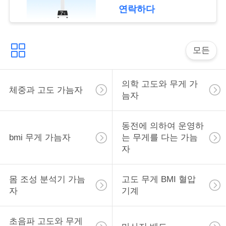
락
연락하다
인
모든
용
을
의학 고도와 무게 가
체중과 고도 가늠자
요
늠자
청
동전에 의하여 운영하
하
bmi 무게 가늠자
는 무게를 다는 가늠
자
십
시
몸 조성 분석기 가늠
고도 무게 BMI 혈압
자
기계
오
초음파 고도와 무게