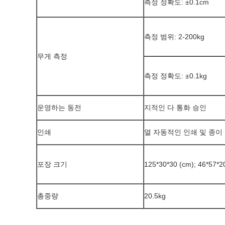
측정 정확도: ±0.1cm
측정 범위: 2-200kg
무게 측정
측정 정확도: ±0.1kg
운영하는 동전
지적인 다 통화 승인
인쇄
열 자동적인 인쇄 및 종이
포장 크기
125*30*30 (cm); 46*57*2
총중량
20.5kg