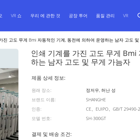
오
VR 쇼
우리 에 관한 것
공장 투어
품질 관리
VR
가진 고도 무게 Bmi 자동적인 기계, 동전에 의하여 운영하는 남자 고도 및
인쇄 기계를 가진 고도 무게 Bmi
하는 남자 고도 및 무게 가늠자
제품 상세 정보:
원래 장소:
정저우, 허난 성
브랜드 이름:
SHANGHE
인증:
CE、EUIPO、GB/T 29490-
모델 번호:
SH-300GT
결제 및 배송 조건: