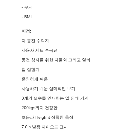
- 무게

- BMI

이점:

다 동전 수락자

사용자 세트 수금료

동전 상자를 위한 자물쇠 그리고 열쇠

힘 접합기

운영하게 쉬운

사용하기 쉬운 심미적인 보기

3개의 모수를 인쇄하는 열 인쇄 기계

200kgs까지 건장한

초음파 Heighht 정확한 측정

7.0in 발광 다이오드 표시
