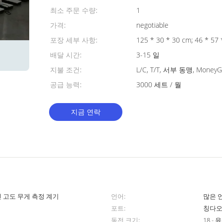
최소 주문 수량:
1
가격:
negotiable
포장 세부 사항:
125 * 30 * 30 cm;
배달 시간:
3-15 일
지불 조건:
L/C, T/T, 서부 동맹, Money
공급 능력:
3000 세트 / 월
지금 연락
 고도 무게 측정 계기
언어:
많은 
포트:
칭다오
동전 크기:
18 -