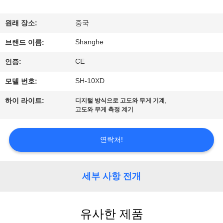
쇼
원래 장소:
중국
Shanghe
우
브랜드 이름:
CE
인증:
리
SH-10XD
모델 번호:
에
,
하이 라이트:
디지털 방식으로 고도와 무게 기계
관
고도와 무게 측정 계기
한
연락처!
것
세부 사항 전개
공
장
유사한 제품
투