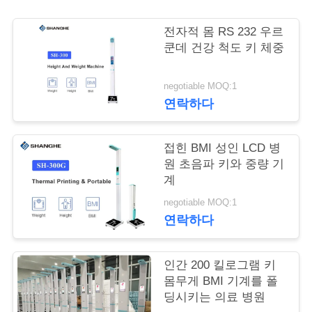
어
전자적 몸 RS 232 우르
쿤데 건강 척도 키 체중
품
negotiable MOQ:1
질
연락하다
관
접힌 BMI 성인 LCD 병
리
원 초음파 키와 중량 기
계
저
negotiable MOQ:1
연락하다
희
와
인간 200 킬로그램 키
몸무게 BMI 기계를 폴
연
딩시키는 의료 병원