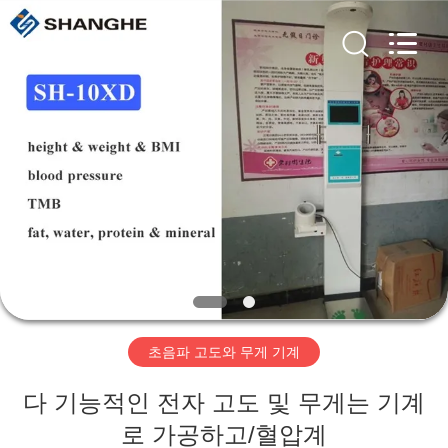
©
2019
-
2026
Zhengzhou
shanghe
electronic
technology
co.
집
LTD.
All
Rights
Reserved.
제
품
비
디
초음파 고도와 무게 기계
오
다 기능적인 전자 고도 및 무게는 기계
VR
로 가공하고/혈압계