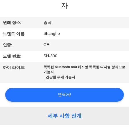
자
쇼
원래 장소:
중국
우
Shanghe
브랜드 이름:
리
CE
인증:
에
SH-300
모델 번호:
관
하이 라이트:
똑똑한 bluetooth bmi 체지방 똑똑한 디지털 방식으로
한
가늠자
,
건강한 무게 가늠자
것
연락처!
공
장
세부 사항 전개
투