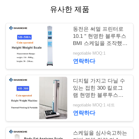
유사한 제품
어
동전은 써멀 프린터로
품
10.1 " 현명한 블루투스
질
BMI 스케일을 조작했습
니다
negotiable MOQ:1
관
연락하다
리
디지털 가지고 다닐 수
있는 접힌 300 킬로그
저
램 현명한 블루투스
희
BMI 스케일
negotiable MOQ:1 세트
연락하다
와
연
스케일을 심사숙고하는