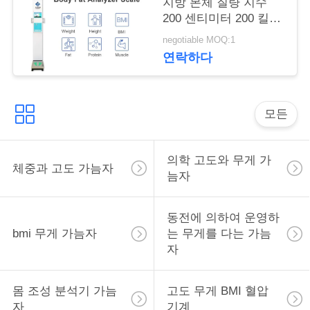
락
지방 본체 질량 지수
200 센티미터 200 킬로
그램 전자적 신체
negotiable MOQ:1
인
연락하다
용
을
모든
요
청
의학 고도와 무게 가
체중과 고도 가늠자
늠자
하
십
동전에 의하여 운영하
bmi 무게 가늠자
는 무게를 다는 가늠
시
자
오
몸 조성 분석기 가늠
고도 무게 BMI 혈압
자
기계