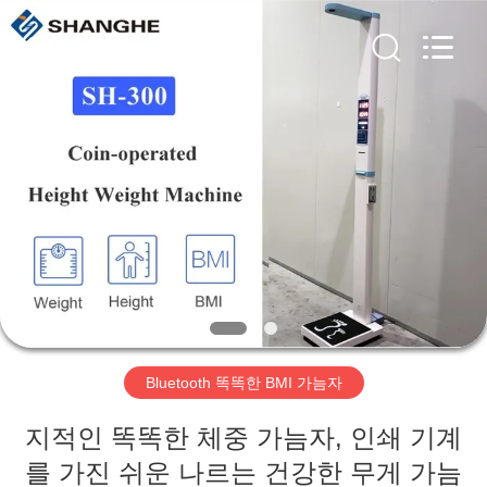
©
2019
-
2026
Zhengzhou
shanghe
electronic
technology
co.
집
LTD.
All
Rights
Reserved.
제
품
비
디
Bluetooth 똑똑한 BMI 가늠자
오
지적인 똑똑한 체중 가늠자, 인쇄 기계
VR
를 가진 쉬운 나르는 건강한 무게 가늠