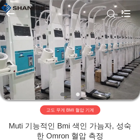
©
2019
-
2026
Zhengzhou
shanghe
electronic
technology
co.
집
LTD.
All
Rights
Reserved.
제
품
비
디
고도 무게 BMI 혈압 기계
오
Muti 기능적인 Bmi 색인 가늠자, 성숙
VR
한 Omron 혈압 측정