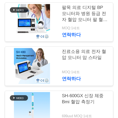
어
팔목 의료 디지털 BP
모니터와 병원 등급 전
자 혈압 모니터 팔 혈압
측정기
품
MOQ:1세트
연락하다
질
관
진료소용 의료 전자 혈
리
압 모니터 암 스타일
MOQ:1세트
저
연락하다
희
SH-600GX 신장 체중
와
Bmi 혈압 측정기
연
699usd MOQ:1세트