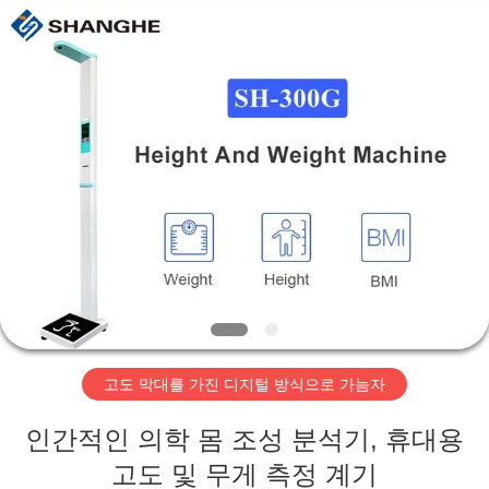
©
2019
-
2026
Zhengzhou
shanghe
electronic
technology
co.
집
LTD.
All
Rights
Reserved.
제
품
비
디
고도 막대를 가진 디지털 방식으로 가늠자
오
인간적인 의학 몸 조성 분석기, 휴대용
VR
고도 및 무게 측정 계기