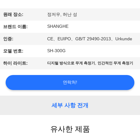
쇼
원래 장소:
정저우, 허난 성
SHANGHE
우
브랜드 이름:
인증:
CE、EUIPO、GB/T 29490-2013、Urkunde
리
SH-300G
모델 번호:
에
,
하이 라이트:
디지털 방식으로 무게 측정기
인간적인 무게 측정기
관
한
연락처!
것
세부 사항 전개
공
장
유사한 제품
투