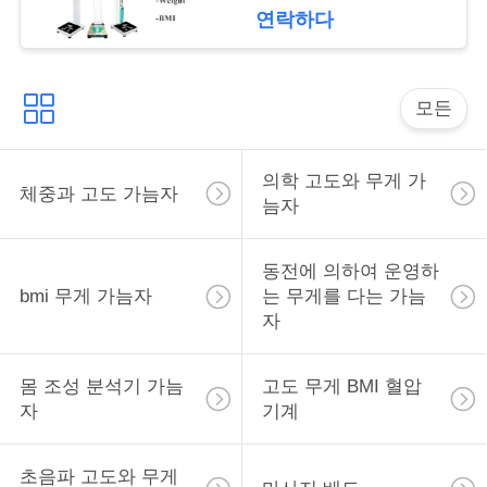
락
연락하다
인
모든
용
을
의학 고도와 무게 가
체중과 고도 가늠자
요
늠자
청
동전에 의하여 운영하
하
bmi 무게 가늠자
는 무게를 다는 가늠
자
십
시
몸 조성 분석기 가늠
고도 무게 BMI 혈압
자
기계
오
초음파 고도와 무게