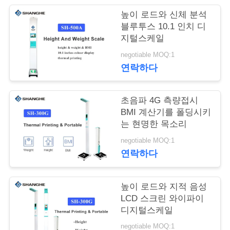
어
높이 로드와 신체 분석
블루투스 10.1 인치 디
지털스케일
품
negotiable MOQ:1
연락하다
질
관
초음파 4G 측량접시
리
BMI 계산기를 폴딩시키
는 현명한 목소리
negotiable MOQ:1
저
연락하다
희
높이 로드와 지적 음성
와
LCD 스크린 와이파이
연
디지털스케일
negotiable MOQ:1