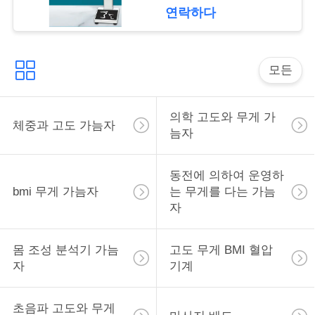
락
연락하다
인
모든
용
을
의학 고도와 무게 가
체중과 고도 가늠자
요
늠자
청
동전에 의하여 운영하
하
bmi 무게 가늠자
는 무게를 다는 가늠
자
십
시
몸 조성 분석기 가늠
고도 무게 BMI 혈압
자
기계
오
초음파 고도와 무게