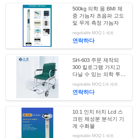
어
500kg 의학 몸 BMI 체
중 가늠자 초음파 고도
및 무게 측정 가늠자
품
negotiable MOQ:1 세트
연락하다
질
관
SH-603 주문 제작되
리
300 킬로그램 가지고
다닐 수 있는 의학 투석
중량 스케일
negotiable MOQ:1개 세트
저
연락하다
희
10.1 인치 터치 Lcd 스
와
크린 체성분 분석기 기
연
계 수화물
negotiable MOQ:1 세트