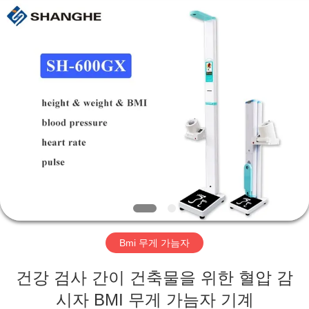
©
2019
-
2026
Zhengzhou
shanghe
electronic
technology
co.
집
LTD.
All
Rights
Reserved.
제
품
비
디
Bmi 무게 가늠자
오
건강 검사 간이 건축물을 위한 혈압 감
VR
시자 BMI 무게 가늠자 기계