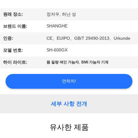
쇼
원래 장소:
정저우, 허난 성
SHANGHE
우
브랜드 이름:
인증:
CE、EUIPO、GB/T 29490-2013、Urkunde
리
SH-600GX
모델 번호:
에
,
하이 라이트:
몸 질량 색인 가늠자
BMI 가늠자 기계
관
한
연락처!
것
세부 사항 전개
공
장
유사한 제품
투