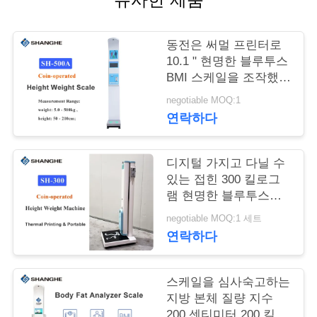
어
동전은 써멀 프린터로
10.1 " 현명한 블루투스
품
BMI 스케일을 조작했습
니다
질
negotiable MOQ:1
연락하다
관
리
디지털 가지고 다닐 수
있는 접힌 300 킬로그
램 현명한 블루투스
저
BMI 스케일
negotiable MOQ:1 세트
희
연락하다
와
스케일을 심사숙고하는
연
지방 본체 질량 지수
200 센티미터 200 킬로