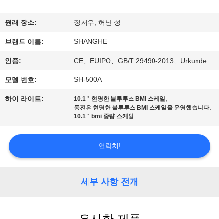
쇼
원래 장소:
정저우, 허난 성
SHANGHE
우
브랜드 이름:
인증:
CE、EUIPO、GB/T 29490-2013、Urkunde
리
SH-500A
모델 번호:
에
,
하이 라이트:
10.1 " 현명한 블루투스 BMI 스케일
관
,
동전은 현명한 블루투스 BMI 스케일을 운영했습니다
10.1 " bmi 중량 스케일
한
것
연락처!
공
세부 사항 전개
장
투
유사한 제품