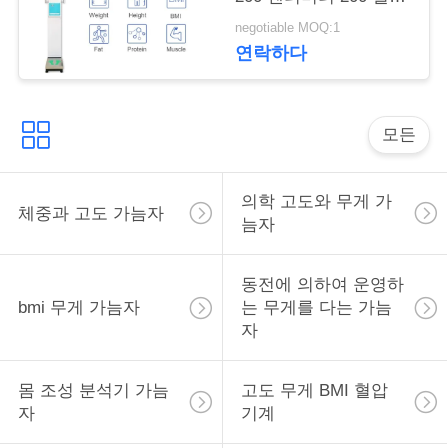
락
그램 전자적 신체
negotiable MOQ:1
연락하다
인
용
모든
을
요
의학 고도와 무게 가
체중과 고도 가늠자
늠자
청
하
동전에 의하여 운영하
bmi 무게 가늠자
는 무게를 다는 가늠
십
자
시
오
몸 조성 분석기 가늠
고도 무게 BMI 혈압
자
기계