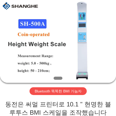
©
2019
-
2026
Zhengzhou
shanghe
electronic
technology
co.
집
LTD.
All
Rights
Reserved.
제
품
비
디
Bluetooth 똑똑한 BMI 가늠자
오
동전은 써멀 프린터로 10.1 " 현명한 블
VR
루투스 BMI 스케일을 조작했습니다