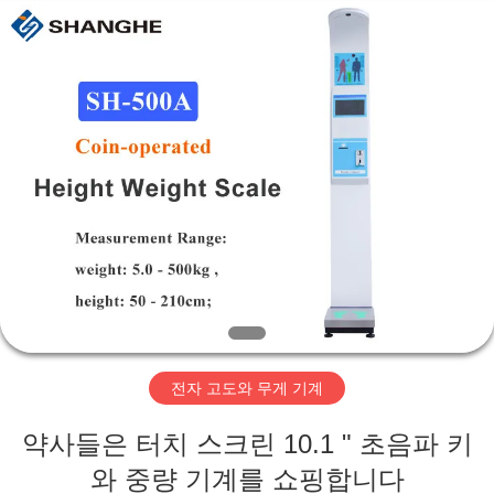
©
2019
-
2026
Zhengzhou
shanghe
electronic
technology
co.
집
LTD.
All
Rights
Reserved.
제
품
비
디
전자 고도와 무게 기계
오
약사들은 터치 스크린 10.1 " 초음파 키
VR
와 중량 기계를 쇼핑합니다