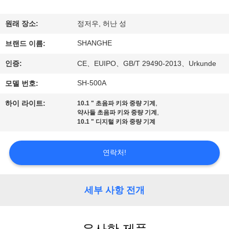
쇼
원래 장소:
정저우, 허난 성
SHANGHE
우
브랜드 이름:
인증:
CE、EUIPO、GB/T 29490-2013、Urkunde
리
SH-500A
모델 번호:
에
,
하이 라이트:
10.1 " 초음파 키와 중량 기계
관
,
약사들 초음파 키와 중량 기계
10.1 " 디지털 키와 중량 기계
한
것
연락처!
공
세부 사항 전개
장
투
유사한 제품