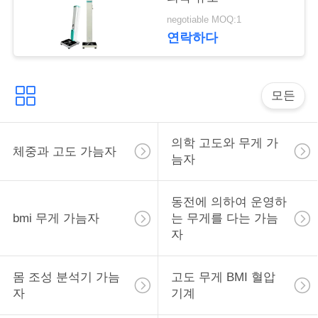
락
negotiable MOQ:1
연락하다
인
용
모든
을
요
의학 고도와 무게 가
체중과 고도 가늠자
늠자
청
하
동전에 의하여 운영하
bmi 무게 가늠자
는 무게를 다는 가늠
십
자
시
오
몸 조성 분석기 가늠
고도 무게 BMI 혈압
자
기계