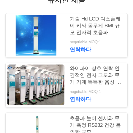
어
기술 Hd LCD 디스플레
이 키와 몸무게 BMI 규
품
모 전자적 초음파
질
negotiable MOQ:1
연락하다
관
리
와이파이 상호 연락 인
간적인 전자 고도와 무
게 기계 똑똑한 음성 방
저
송
negotiable MOQ:1
희
연락하다
와
초음파 높이 센서와 무
연
게 측정 RS232 건강 몸
의학 규모