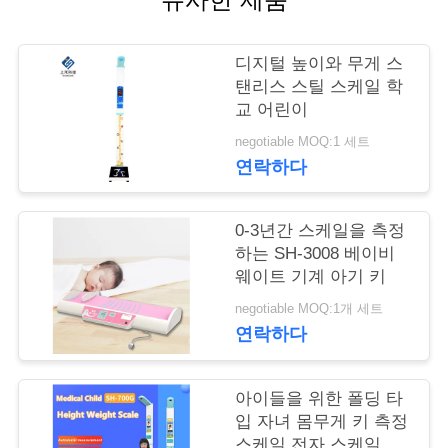
어
디지털 높이와 무게 스
탠리스 스틸 스케일 학
품
교 어린이
질
negotiable MOQ:1 세트
연락하다
관
리
0-3년간 스케일을 측정
하는 SH-3008 베이비
웨이트 기계 아기 키
저
negotiable MOQ:1개 세트
희
연락하다
와
아이들을 위한 폴딩 타
연
입 자녀 몸무게 키 측정
스케일 전자 스케일