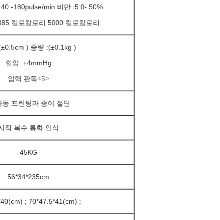
 -180pulse/min 비만 :5.0- 50%
385 킬로칼로리 5000 킬로칼로리
±0.5cm ) 중량 :(±0.1kg )
혈압 :±4mmHg
<5>
압력 판독
자동 프린팅과 종이 절단
지적 복수 통화 인식
45KG
56*34*235cm
40(cm) ; 70*47.5*41(cm) ;