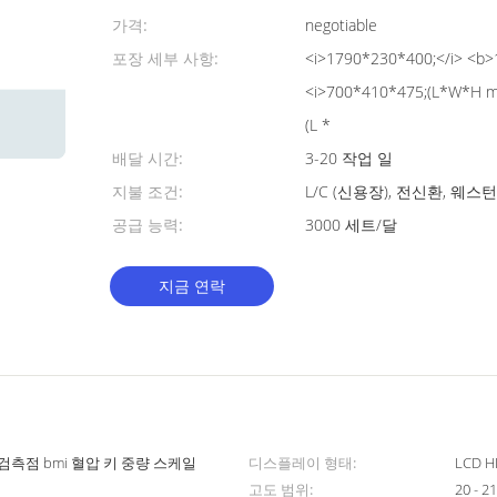
가격:
negotiable
포장 세부 사항:
<i>1790*230*400;</i> <b>
<i>700*410*475;(L*W*H mm
(L *
배달 시간:
3-20 작업 일
지불 조건:
L/C (신용장), 전신환, 웨
공급 능력:
3000 세트/달
지금 연락
강 검측점 bmi 혈압 키 중량 스케일
디스플레이 형태:
LCD H
고도 범위:
20 - 2