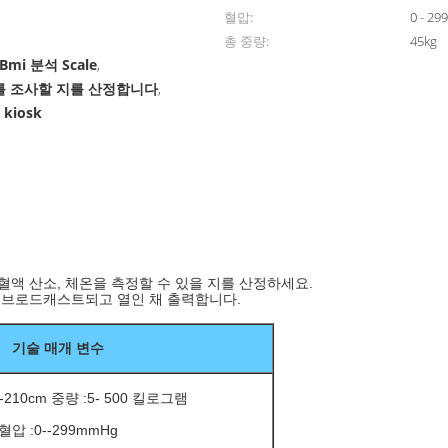
혈압:
0 - 2
총 중량:
45kg
mi 분석 Scale
,
를 조사할 지를 산정합니다
,
 kiosk
, 혈액 산소, 체온을 측정할 수 있을 지를 산정하세요.
하고 브로드캐스트되고 열인 채 출력합니다.
기술 매개 변수
-210cm 중량 :5- 500 킬로그램
혈압 :0--299mmHg