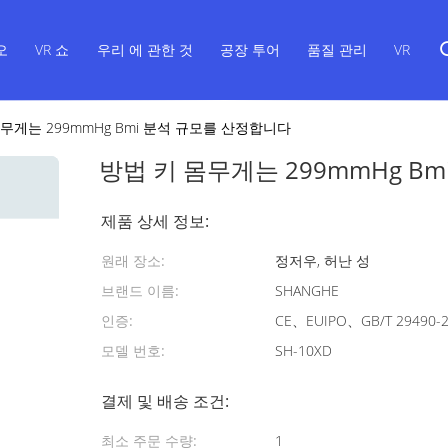
오
VR 쇼
우리 에 관한 것
공장 투어
품질 관리
VR
무게는 299mmHg Bmi 분석 규모를 산정합니다
방법 키 몸무게는 299mmHg B
제품 상세 정보:
원래 장소:
정저우, 허난 성
브랜드 이름:
SHANGHE
인증:
CE、EUIPO、GB/T 29490-
모델 번호:
SH-10XD
결제 및 배송 조건:
최소 주문 수량:
1