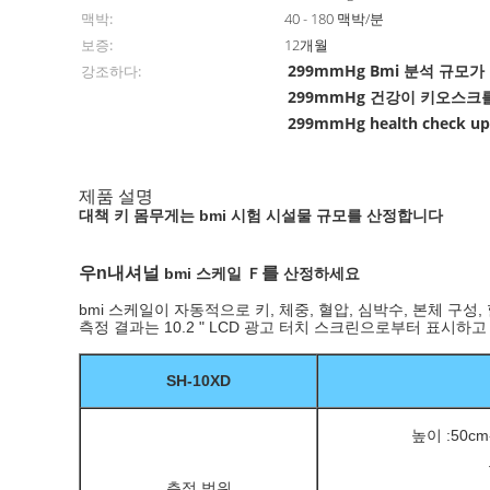
맥박:
40 - 180 맥박/분
보증:
12개월
299mmHg Bmi 분석 규모가 B
강조하다:
299mmHg 건강이 키오스크
299mmHg health check up
제품 설명
대책 키 몸무게는 bmi 시험 시설물 규모를 산정합니다
우n내셔널
를
bmi 스케일 Ｆ
산정하세요
bmi 스케일이 자동적으로 키, 체중, 혈압, 심박수, 본체 구성
측정 결과는 10.2 " LCD 광고 터치 스크린으로부터 표시
SH-10XD
높이 :50cm
측정 범위