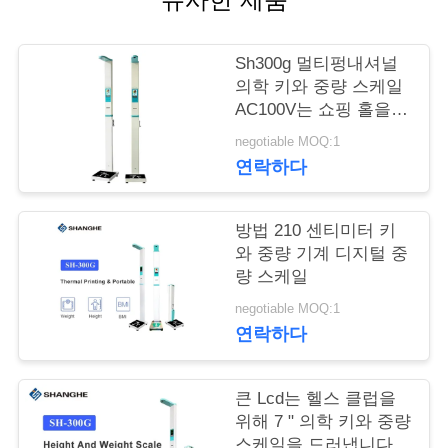
어
Sh300g 멀티펑내셔널
의학 키와 중량 스케일
품
AC100V는 쇼핑 홀을
위해 사용했습니다
질
negotiable MOQ:1
연락하다
관
리
방법 210 센티미터 키
와 중량 기계 디지털 중
량 스케일
저
negotiable MOQ:1
희
연락하다
와
큰 Lcd는 헬스 클럽을
연
위해 7 " 의학 키와 중량
스케일을 드러냅니다