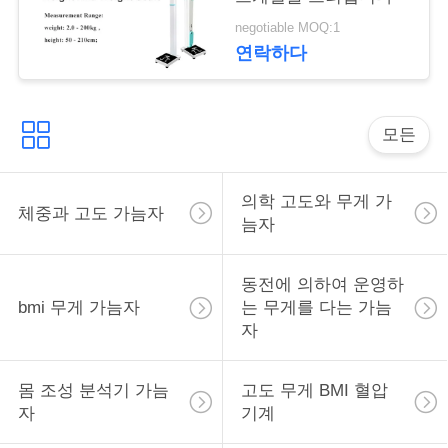
락
negotiable MOQ:1
연락하다
인
용
모든
을
요
의학 고도와 무게 가
체중과 고도 가늠자
늠자
청
하
동전에 의하여 운영하
bmi 무게 가늠자
는 무게를 다는 가늠
십
자
시
오
몸 조성 분석기 가늠
고도 무게 BMI 혈압
자
기계