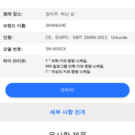
쇼
원래 장소:
정저우, 허난 성
SHANGHE
우
브랜드 이름:
인증:
CE、EUIPO、GB/T 29490-2013、Urkunde
리
SH-600GX
모델 번호:
에
,
하이 라이트:
7 " 의학 키와 중량 스케일
관
,
500 킬로그램 의학 키와 중량 스케일
7 " 여성의 키와 중량 스케일
한
것
연락처!
공
세부 사항 전개
장
투
유사한 제품