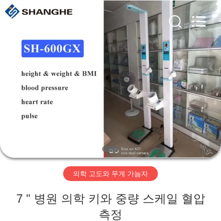
©
2019
-
2026
Zhengzhou
shanghe
electronic
technology
co.
집
LTD.
All
Rights
Reserved.
제
품
비
디
의학 고도와 무게 가늠자
오
7 " 병원 의학 키와 중량 스케일 혈압
VR
측정