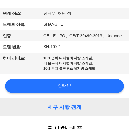
쇼
원래 장소:
정저우, 허난 성
SHANGHE
우
브랜드 이름:
인증:
CE、EUIPO、GB/T 29490-2013、Urkunde
리
SH-10XD
모델 번호:
에
,
하이 라이트:
10.1 인치 디지털 체지방 스케일
관
,
키 몸무게 디지털 체지방 스케일
10.1 인치 블루투스 체지방 스케일
한
것
연락처!
공
세부 사항 전개
장
투
유사한 제품