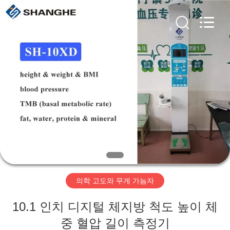
©
2019
-
2026
Zhengzhou
shanghe
electronic
technology
co.
집
LTD.
All
Rights
Reserved.
제
품
비
디
의학 고도와 무게 가늠자
오
10.1 인치 디지털 체지방 척도 높이 체
VR
중 혈압 길이 측정기