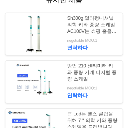
어
Sh300g 멀티펑내셔널
의학 키와 중량 스케일
품
AC100V는 쇼핑 홀을
위해 사용했습니다
질
negotiable MOQ:1
연락하다
관
리
방법 210 센티미터 키
와 중량 기계 디지털 중
량 스케일
저
negotiable MOQ:1
희
연락하다
와
큰 Lcd는 헬스 클럽을
연
위해 7 " 의학 키와 중량
스케일을 드러냅니다