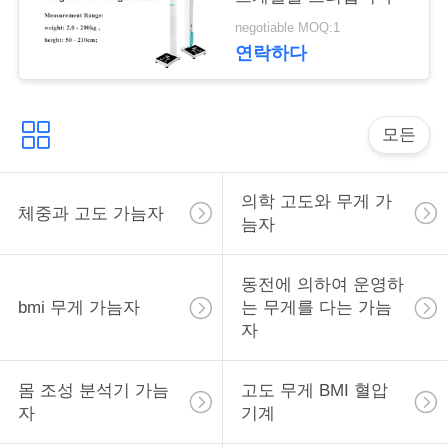
락
negotiable MOQ:1
연락하다
인
용
모든
을
요
의학 고도와 무게 가
체중과 고도 가늠자
늠자
청
하
동전에 의하여 운영하
bmi 무게 가늠자
는 무게를 다는 가늠
십
자
시
오
몸 조성 분석기 가늠
고도 무게 BMI 혈압
자
기계