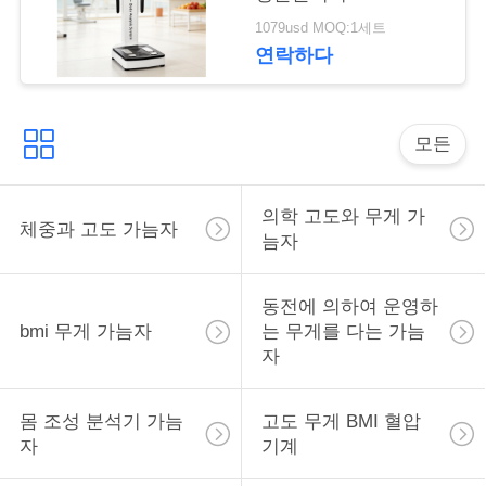
락
1079usd MOQ:1세트
연락하다
인
용
모든
을
요
의학 고도와 무게 가
체중과 고도 가늠자
늠자
청
하
동전에 의하여 운영하
bmi 무게 가늠자
는 무게를 다는 가늠
십
자
시
몸 조성 분석기 가늠
고도 무게 BMI 혈압
오
자
기계