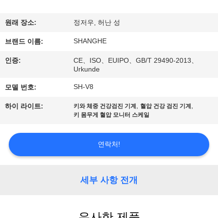
쇼
원래 장소:
정저우, 허난 성
SHANGHE
우
브랜드 이름:
인증:
CE、ISO、EUIPO、GB/T 29490-2013、
리
Urkunde
에
SH-V8
모델 번호:
관
,
,
하이 라이트:
키와 체중 건강검진 기계
혈압 건강 검진 기계
키 몸무게 혈압 모니터 스케일
한
것
연락처!
공
세부 사항 전개
장
투
유사한 제품