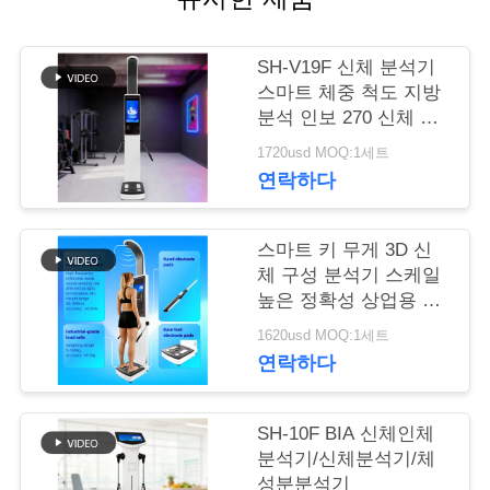
어
SH-V19F 신체 분석기
스마트 체중 척도 지방
품
분석 인보 270 신체 구
성 기계
질
1720usd MOQ:1세트
연락하다
관
리
스마트 키 무게 3D 신
체 구성 분석기 스케일
높은 정확성 상업용 사
저
용 AI 기술
1620usd MOQ:1세트
희
연락하다
와
SH-10F BIA 신체인체
연
분석기/신체분석기/체
성분분석기