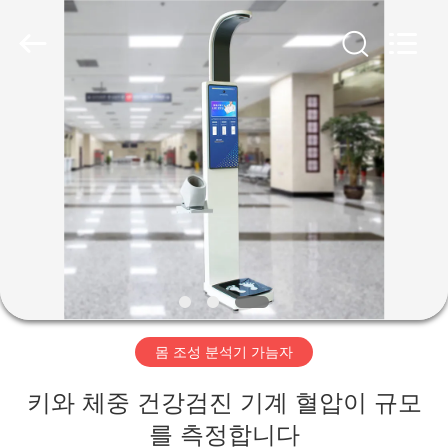
©
2019
-
2026
Zhengzhou
shanghe
electronic
technology
co.
집
LTD.
All
Rights
Reserved.
제
품
비
디
몸 조성 분석기 가늠자
오
키와 체중 건강검진 기계 혈압이 규모
VR
를 측정합니다