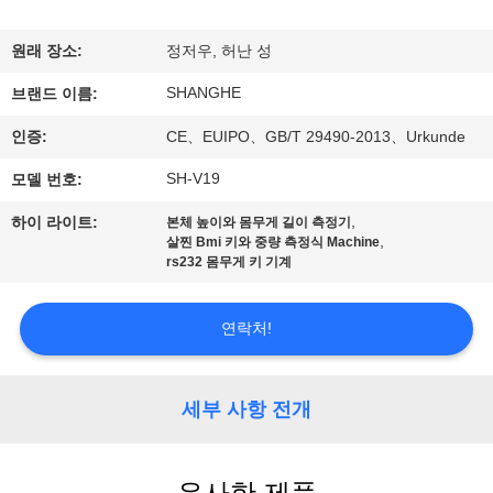
쇼
원래 장소:
정저우, 허난 성
SHANGHE
우
브랜드 이름:
인증:
CE、EUIPO、GB/T 29490-2013、Urkunde
리
SH-V19
모델 번호:
에
,
하이 라이트:
본체 높이와 몸무게 길이 측정기
관
,
살찐 Bmi 키와 중량 측정식 Machine
rs232 몸무게 키 기계
한
것
연락처!
공
세부 사항 전개
장
투
유사한 제품