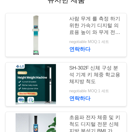
어
사람 무게 를 측정 하기
위한 가속기 디지털 의
품
료용 높이 와 무게 전자
체량 측정 기기 기계 가
질
negotiable MOQ:1 세트
속기
연락하다
관
리
SH-302F 신체 구성 분
석 기계 키 체중 학교용
체지방 척도
저
negotiable MOQ:1 세트
희
연락하다
와
초음파 전자 체중 및 키
연
척도 디지털 전문 신체
지방 분석기 BMI 가량