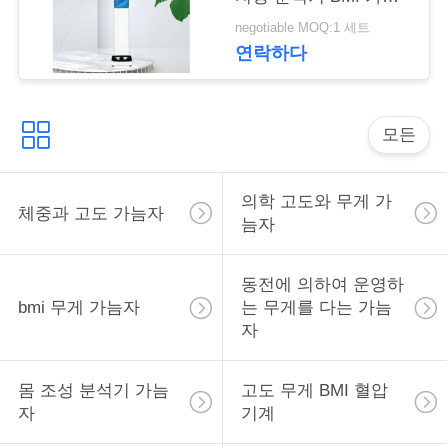
락
척도
negotiable MOQ:1 세트
연락하다
인
용
모든
을
요
의학 고도와 무게 가
체중과 고도 가늠자
늠자
청
하
동전에 의하여 운영하
bmi 무게 가늠자
는 무게를 다는 가늠
십
자
시
오
몸 조성 분석기 가늠
고도 무게 BMI 혈압
자
기계