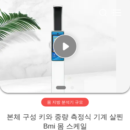
©
2019
-
2026
Zhengzhou
shanghe
electronic
technology
co.
집
LTD.
All
Rights
Reserved.
제
품
비
디
몸 지방 분석기 규모
오
본체 구성 키와 중량 측정식 기계 살찐
VR
Bmi 몸 스케일