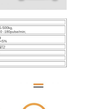
-500kg,
 -180pulse/min;
g
서<5%
절단
z