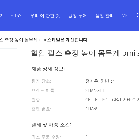
오
VR 쇼
우리 에 관한 것
공장 투어
품질 관리
VR
스 측정 높이 몸무게 bmi 스케일은 계산합니다
혈압 펄스 측정 높이 몸무게 bm
제품 상세 정보:
원래 장소:
정저우, 허난 성
브랜드 이름:
SHANGHE
인증:
CE、EUIPO、GB/T 29490-
모델 번호:
SH-V8
결제 및 배송 조건:
최소 주문 수량:
1