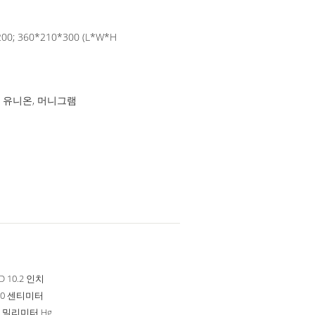
200; 360*210*300 (L*W*H
스턴 유니온, 머니그램
D 10.2 인치
 210 센티미터
99 밀리미터 Hg