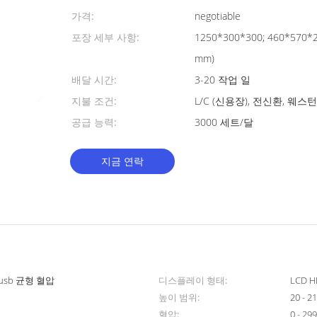
가격:
negotiable
포장 세부 사항:
1250*300*300; 460*570*
mm)
배달 시간:
3-20 작업 일
지불 조건:
L/C (신용장), 전신환, 웨
공급 능력:
3000 세트/달
지금 연락
 usb 균형 혈압
디스플레이 형태:
LCD H
높이 범위:
20 -
혈압:
0 - 2