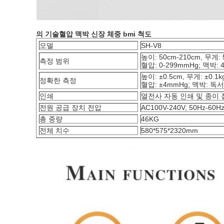
의 기술
혈압 맥박 신장 체중 bmi 척도
모델
SH-V8
높이: 50cm-210cm, 무게: 5
측정 범위
혈압: 0-299mmHg; 맥박: 40
높이: ±0.5cm, 무게: ±0.1k
정확한 측정
혈압: ±4mmHg; 맥박: 독
인쇄
열전사 자동 인쇄 및 종이 
전원 공급 장치 전압
AC100V-240V, 50Hz-60H
총 중량
46KG
전체 치수
580*575*2320mm