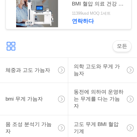
락
BMI 혈압 의료 건강 검
진 키오스크 신체 검사
11399usd MOQ:1세트
기계
연락하다
인
용
을
모든
요
의학 고도와 무게 가
체중과 고도 가늠자
청
늠자
하
동전에 의하여 운영하
십
bmi 무게 가늠자
는 무게를 다는 가늠
자
시
오
몸 조성 분석기 가늠
고도 무게 BMI 혈압
자
기계