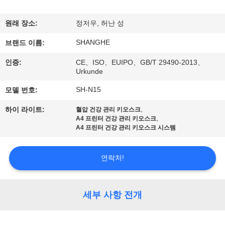
쇼
원래 장소:
정저우, 허난 성
SHANGHE
우
브랜드 이름:
인증:
CE、ISO、EUIPO、GB/T 29490-2013、
리
Urkunde
에
SH-N15
모델 번호:
관
,
하이 라이트:
혈압 건강 관리 키오스크
,
A4 프린터 건강 관리 키오스크
한
A4 프린터 건강 관리 키오스크 시스템
것
연락처!
공
세부 사항 전개
장
투