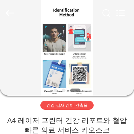
©
2019
-
2026
Zhengzhou
shanghe
electronic
technology
co.
집
LTD.
All
Rights
Reserved.
제
품
비
디
건강 검사 간이 건축물
오
A4 레이저 프린터 건강 리포트와 혈압
VR
빠른 의료 서비스 키오스크