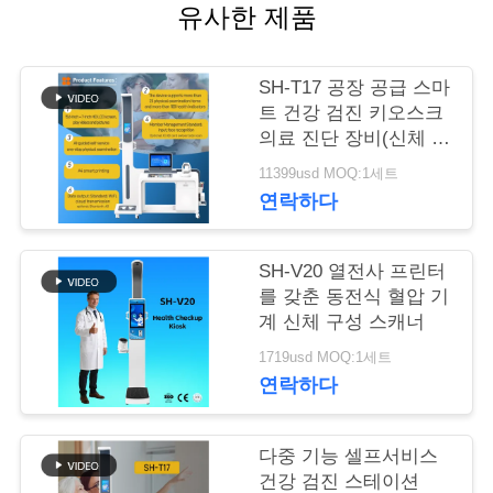
유사한 제품
어
SH-T17 공장 공급 스마
품
트 건강 검진 키오스크
의료 진단 장비(신체 분
질
석기 포함)
11399usd MOQ:1세트
관
연락하다
리
SH-V20 열전사 프린터
를 갖춘 동전식 혈압 기
저
계 신체 구성 스캐너
1719usd MOQ:1세트
희
연락하다
와
연
다중 기능 셀프서비스
건강 검진 스테이션