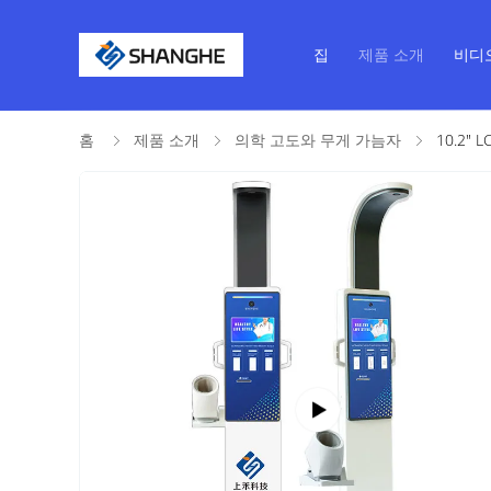
집
제품 소개
비디
홈
제품 소개
의학 고도와 무게 가늠자
10.2