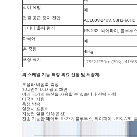
식이 요법
예
전원 공급 장치 전압
AC100V-240V, 50Hz-60Hz
데이터 출력 형식
RS-232, 와이파이, 블루투스,
다국어
예
총 중량
45kg
포장 크기
178*24*50cm(20Kg) 41*68
의 스케일 기능 특징
의료 신장 및 체중계
:
초음파 비접촉 측정
10.2인치 LCD 광고 화면
여러 국가의 동전을 사용할 수 있습니다(선택 사항).
다국어 지원
음성 방송
열전사 프린터
지능형 얼굴 인식(옵션)
전송 가능한 데이터: RS232, 블루투스, 와이파이, USB, AP