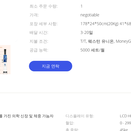
최소 주문 수량:
1
가격:
negotiable
포장 세부 사항:
178*24*50cm(20Kg) 41*68
배달 시간:
3-20일
지불 조건:
T/T, 웨스턴 유니온, MoneyGra
공급 능력:
5000 세트/월
지금 연락
를 가진 의학 신장 및 체중 가늠자
디스플레이 유형:
LCD H
혈압:
0 - 2
총 중량:
45kg