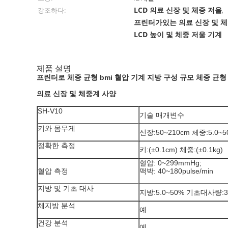
LCD 의료 신장 및 체중 저울
강조하다:
,
프린터가있는 의료 신장 및 체
LCD 높이 및 체중 저울 기계
제품 설명
프린터로 체중 균형 bmi 혈압 기계 지방 구성 규모 체중 균형
의료 신장 및 체중계 사양
SH-V10
기술 매개변수
키와 몸무게
신장:50~210cm 체중:5.0~5
정확한 측정
키:(±0.1cm) 체중:(±0.1kg)
혈압: 0~299mmHg;
혈압 측정
맥박: 40~180pulse/min
지방 및 기초 대사
지방:5.0~50% 기초대사량:385
체지방 분석
예
건강 분석
예