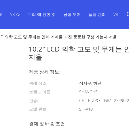
오
VR 쇼
우리 에 관한 것
공장 투어
품질 관리
VR
" LCD 의학 고도 및 무게는 인쇄 기계를 가진 뚱뚱한 구성 가늠자 저울
10.2" LCD 의학 고도 및 무게
저울
제품 상세 정보:
원래 장소:
정저우, 허난
브랜드 이름:
SHANGHE
인증:
CE、EUIPO、GB/T 29490-
모델 번호:
SH-V10
결제 및 배송 조건: