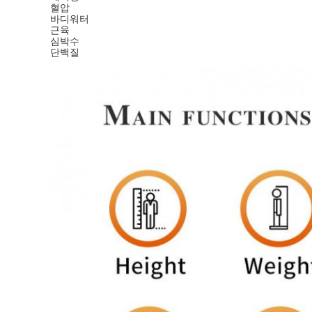
혈압
바디워터
근육
심박수
단백질