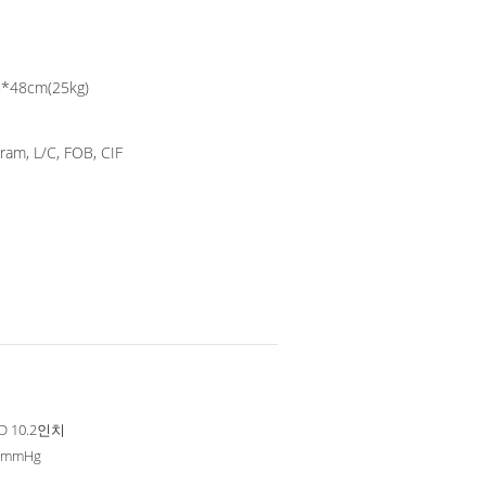
*48cm(25kg)
m, L/C, FOB, CIF
D 10.2인치
99mmHg