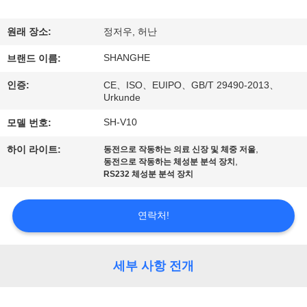
쇼
원래 장소:
정저우, 허난
SHANGHE
우
브랜드 이름:
인증:
CE、ISO、EUIPO、GB/T 29490-2013、
리
Urkunde
에
SH-V10
모델 번호:
관
,
하이 라이트:
동전으로 작동하는 의료 신장 및 체중 저울
,
동전으로 작동하는 체성분 분석 장치
한
RS232 체성분 분석 장치
것
연락처!
공
세부 사항 전개
장
투