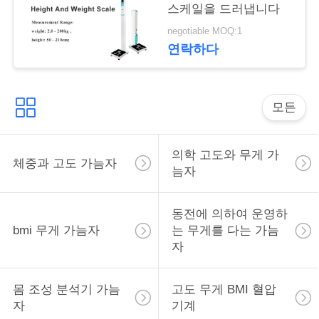
락
스케일을 드러냅니다
negotiable MOQ:1
연락하다
인
용
을
모든
요
의학 고도와 무게 가
체중과 고도 가늠자
청
늠자
하
동전에 의하여 운영하
십
bmi 무게 가늠자
는 무게를 다는 가늠
자
시
오
몸 조성 분석기 가늠
고도 무게 BMI 혈압
자
기계