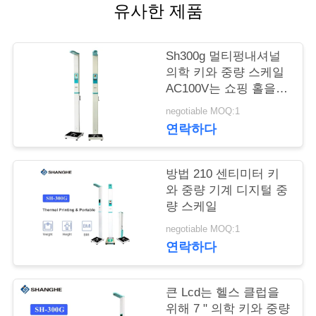
유사한 제품
어
Sh300g 멀티펑내셔널
품
의학 키와 중량 스케일
AC100V는 쇼핑 홀을
질
위해 사용했습니다
negotiable MOQ:1
관
연락하다
리
방법 210 센티미터 키
와 중량 기계 디지털 중
저
량 스케일
negotiable MOQ:1
희
연락하다
와
연
큰 Lcd는 헬스 클럽을
위해 7 " 의학 키와 중량