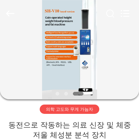
©
2019
-
2026
Zhengzhou
shanghe
electronic
technology
co.
집
LTD.
All
Rights
Reserved.
제
품
비
디
의학 고도와 무게 가늠자
오
동전으로 작동하는 의료 신장 및 체중
VR
저울 체성분 분석 장치