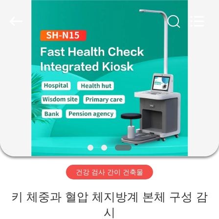
©
2019
-
2026
Zhengzhou
shanghe
electronic
technology
co.
집
LTD.
All
Rights
Reserved.
제
품
비
디
건강 검사 간이 건축물
오
키 체중과 혈압 체지방계 본체 구성 감
VR
시