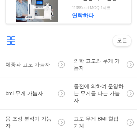
락
진 키오스크 신체 검사
11399usd MOQ:1세트
기계
연락하다
인
용
모든
을
요
의학 고도와 무게 가
체중과 고도 가늠자
늠자
청
하
동전에 의하여 운영하
bmi 무게 가늠자
는 무게를 다는 가늠
십
자
시
몸 조성 분석기 가늠
고도 무게 BMI 혈압
오
자
기계