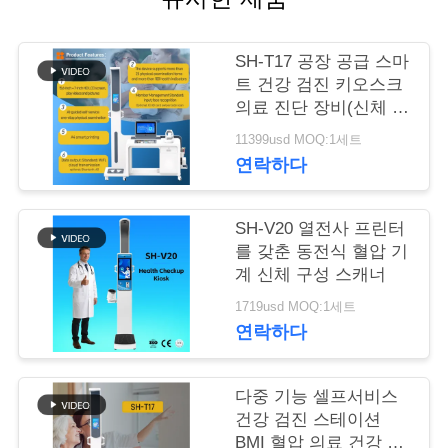
어
SH-T17 공장 공급 스마
트 건강 검진 키오스크
품
의료 진단 장비(신체 분
석기 포함)
질
11399usd MOQ:1세트
연락하다
관
리
SH-V20 열전사 프린터
를 갖춘 동전식 혈압 기
계 신체 구성 스캐너
저
1719usd MOQ:1세트
희
연락하다
와
다중 기능 셀프서비스
연
건강 검진 스테이션
BMI 혈압 의료 건강 검