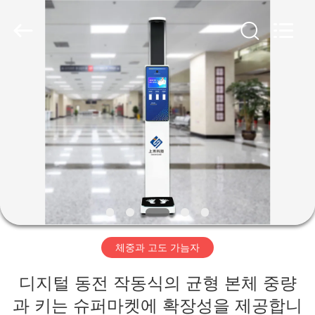
©
2019
-
2026
Zhengzhou
shanghe
electronic
technology
co.
집
LTD.
All
Rights
Reserved.
제
품
비
디
체중과 고도 가늠자
오
디지털 동전 작동식의 균형 본체 중량
VR
과 키는 슈퍼마켓에 확장성을 제공합니