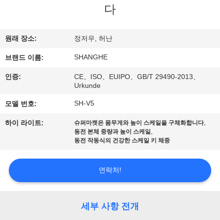
다
쇼
원래 장소:
정저우, 허난
우
SHANGHE
브랜드 이름:
리
인증:
CE、ISO、EUIPO、GB/T 29490-2013、
에
Urkunde
관
SH-V5
모델 번호:
한
,
하이 라이트:
슈퍼마켓은 몸무게와 높이 스케일을 구체화합니다
,
동전 본체 중량과 높이 스케일
것
동전 작동식의 건강한 스케일 키 체중
연락처!
공
장
세부 사항 전개
투