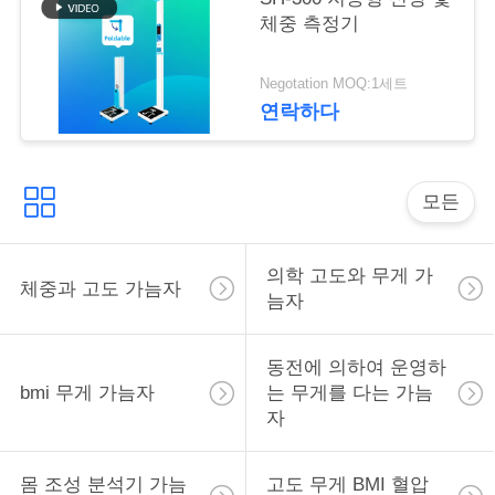
락
체중 측정기
인
Negotation MOQ:1세트
연락하다
용
을
모든
요
청
의학 고도와 무게 가
체중과 고도 가늠자
하
늠자
십
동전에 의하여 운영하
시
bmi 무게 가늠자
는 무게를 다는 가늠
자
오
몸 조성 분석기 가늠
고도 무게 BMI 혈압