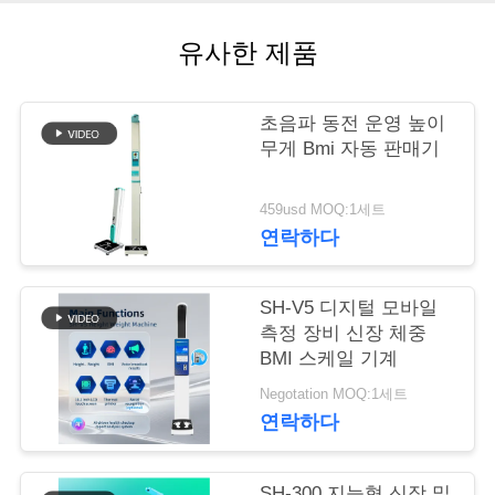
어
유사한 제품
품
초음파 동전 운영 높이
무게 Bmi 자동 판매기
질
관
459usd MOQ:1세트
연락하다
리
SH-V5 디지털 모바일
저
측정 장비 신장 체중
BMI 스케일 기계
희
Negotation MOQ:1세트
와
연락하다
연
SH-300 지능형 신장 및