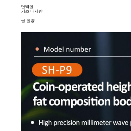
단백질
기초 대사량
골 질량