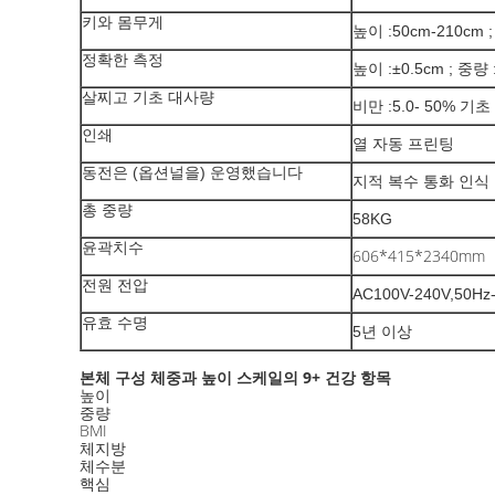
키와 몸무게
높이 :50cm-210cm 
정확한 측정
높이 :±0.5cm ; 중량 :
살찌고 기초 대사량
비만 :5.0- 50% 기초
인쇄
열 자동 프린팅
동전은 (옵션널을) 운영했습니다
지적 복수 통화 인식
총 중량
58KG
윤곽치수
606*415*2340mm
전원 전압
AC100V-240V,50Hz
유효 수명
5년 이상
본체 구성 체중과 높이 스케일
9+ 건강 항목
의
높이
중량
BMI
체지방
체수분
핵심