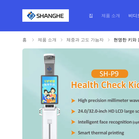
집
제품 소개
비디
홈
제품 소개
체중과 고도 가늠자
현명한 키와 