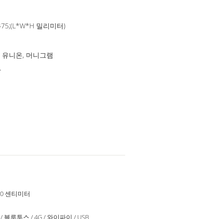
*475;(L*W*H 밀리미터)
스턴 유니온, 머니그램
다
 210 센티미터
 / 블루투스 / 4G / 와이파이 / USB