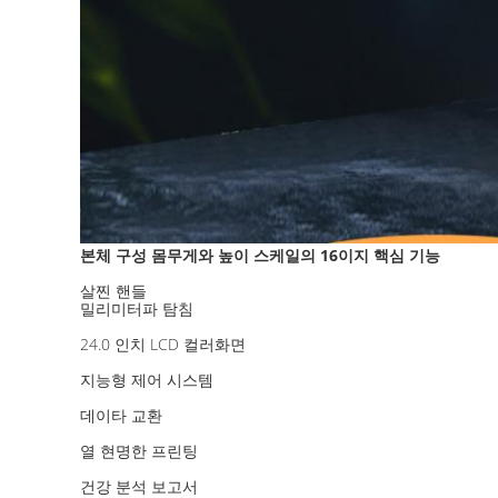
본체 구성 몸무게와 높이 스케일
16이지 핵심 기능
의
살찐 핸들
밀리미터파 탐침
24.0 인치 LCD 컬러화면
지능형 제어 시스템
데이타 교환
열 현명한 프린팅
건강 분석 보고서