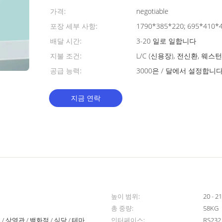
가격:
negotiable
포장 세부 사항:
1790*385*220; 695*410
배달 시간:
3-20 일로 일합니다
지불 조건:
L/C (신용장), 전신환, 웨
공급 능력:
3000은 / 달에서 설정합니
지금 연락
높이 범위:
20 -
총 중량:
58KG
/ 상영관 / 백화점 / 식당 / 테마
인터페이스:
RS232