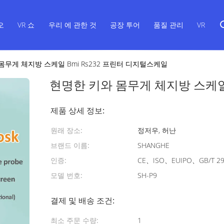
오
VR 쇼
우리 에 관한 것
공장 투어
품질 관리
VR
몸무게 체지방 스케일 Bmi Rs232 프린터 디지털스케일
현명한 키와 몸무게 체지방 스케일 
제품 상세 정보:
원래 장소:
정저우, 허난
브랜드 이름:
SHANGHE
인증:
CE、ISO、EUIPO、GB/T 29
모델 번호:
SH-P9
결제 및 배송 조건:
최소 주문 수량:
1