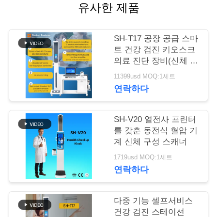
유사한 제품
어
SH-T17 공장 공급 스마
품
트 건강 검진 키오스크
의료 진단 장비(신체 분
질
석기 포함)
11399usd MOQ:1세트
관
연락하다
리
SH-V20 열전사 프린터
를 갖춘 동전식 혈압 기
저
계 신체 구성 스캐너
1719usd MOQ:1세트
희
연락하다
와
연
다중 기능 셀프서비스
건강 검진 스테이션