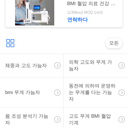
락
BMI 혈압 의료 건강 검
진 키오스크 신체 검사
11399usd MOQ:1세트
기계
연락하다
인
용
을
모든
요
의학 고도와 무게 가
체중과 고도 가늠자
청
늠자
하
동전에 의하여 운영하
십
bmi 무게 가늠자
는 무게를 다는 가늠
자
시
오
몸 조성 분석기 가늠
고도 무게 BMI 혈압
자
기계