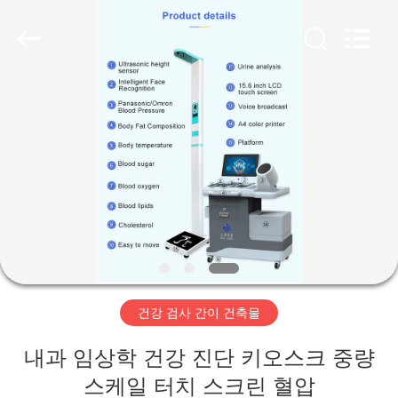
©
2019
-
2026
Zhengzhou
shanghe
electronic
technology
co.
집
LTD.
All
Rights
Reserved.
제
품
비
디
건강 검사 간이 건축물
오
내과 임상학 건강 진단 키오스크 중량
VR
스케일 터치 스크린 혈압