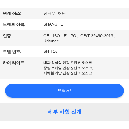
쇼
원래 장소:
정저우, 허난
SHANGHE
우
브랜드 이름:
인증:
CE、ISO、EUIPO、GB/T 29490-2013、
리
Urkunde
에
SH-T16
모델 번호:
관
,
하이 라이트:
내과 임상학 건강 진단 키오스크
,
중량 스케일 건강 진단 키오스크
한
시체혈 기압 건강 진단 키오스크
것
연락처!
공
세부 사항 전개
장
투