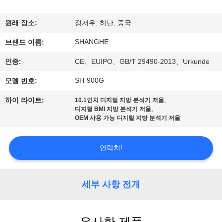
쇼
원래 장소:
정저우, 허난, 중국
SHANGHE
우
브랜드 이름:
인증:
CE、EUIPO、GB/T 29490-2013、Urkunde
리
SH-900G
모델 번호:
에
,
하이 라이트:
10.1인치 디지털 지방 분석기 저울
관
,
디지털 BMI 지방 분석기 저울
OEM 사용 가능 디지털 지방 분석기 저울
한
것
연락처!
공
세부 사항 전개
장
투
유사한 제품