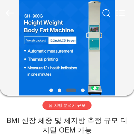
©
2019
-
2026
Zhengzhou
shanghe
electronic
technology
co.
집
LTD.
All
Rights
Reserved.
제
품
비
디
몸 지방 분석기 규모
오
BMI 신장 체중 및 체지방 측정 규모 디
VR
지털 OEM 가능