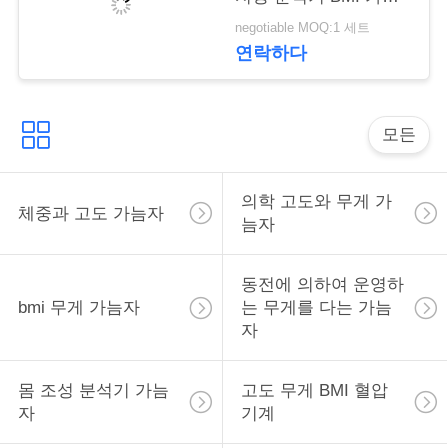
락
척도
negotiable MOQ:1 세트
연락하다
인
용
모든
을
요
의학 고도와 무게 가
체중과 고도 가늠자
늠자
청
하
동전에 의하여 운영하
bmi 무게 가늠자
는 무게를 다는 가늠
십
자
시
오
몸 조성 분석기 가늠
고도 무게 BMI 혈압
자
기계