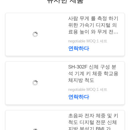
어
사람 무게 를 측정 하기
위한 가속기 디지털 의
품
료용 높이 와 무게 전자
체량 측정 기기 기계 가
질
negotiable MOQ:1 세트
속기
연락하다
관
리
SH-302F 신체 구성 분
석 기계 키 체중 학교용
체지방 척도
저
negotiable MOQ:1 세트
희
연락하다
와
초음파 전자 체중 및 키
연
척도 디지털 전문 신체
지방 분석기 BMI 가량