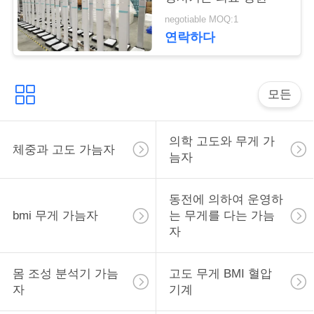
락
negotiable MOQ:1
연락하다
인
용
모든
을
요
의학 고도와 무게 가
체중과 고도 가늠자
늠자
청
하
동전에 의하여 운영하
bmi 무게 가늠자
는 무게를 다는 가늠
십
자
시
오
몸 조성 분석기 가늠
고도 무게 BMI 혈압
자
기계