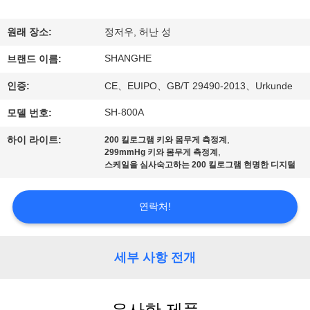
쇼
원래 장소:
정저우, 허난 성
SHANGHE
우
브랜드 이름:
인증:
CE、EUIPO、GB/T 29490-2013、Urkunde
리
SH-800A
모델 번호:
에
,
하이 라이트:
200 킬로그램 키와 몸무게 측정계
관
,
299mmHg 키와 몸무게 측정계
스케일을 심사숙고하는 200 킬로그램 현명한 디지털
한
것
연락처!
공
세부 사항 전개
장
투
유사한 제품