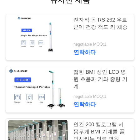
어
전자적 몸 RS 232 우르
쿤데 건강 척도 키 체중
품
질
negotiable MOQ:1
연락하다
관
리
접힌 BMI 성인 LCD 병
원 초음파 키와 중량 기
계
저
negotiable MOQ:1
희
연락하다
와
인간 200 킬로그램 키
연
몸무게 BMI 기계를 폴
딩시키는 의료 병원