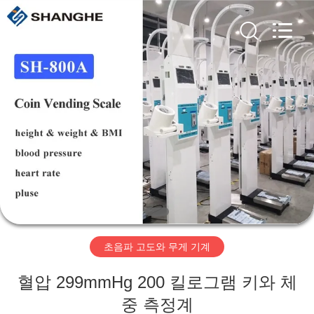
©
2019
-
2026
Zhengzhou
shanghe
electronic
technology
co.
집
LTD.
All
Rights
Reserved.
제
품
비
디
초음파 고도와 무게 기계
오
혈압 299mmHg 200 킬로그램 키와 체
VR
중 측정계