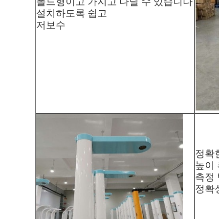
폴드형이고 가지고 다닐 수 있습니다
설치하도록 쉽고
저보수
정확
높이
측정 범
정확성