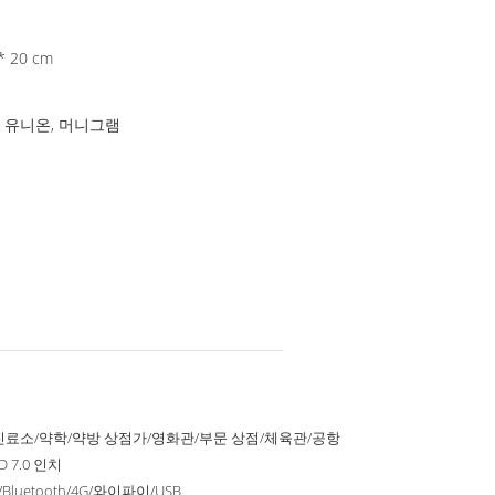
 46 * 57 * 20 cm
스턴 유니온, 머니그램
진료소/약학/약방 상점가/영화관/부문 상점/체육관/공항
D 7.0 인치
/Bluetooth/4G/와이파이/USB