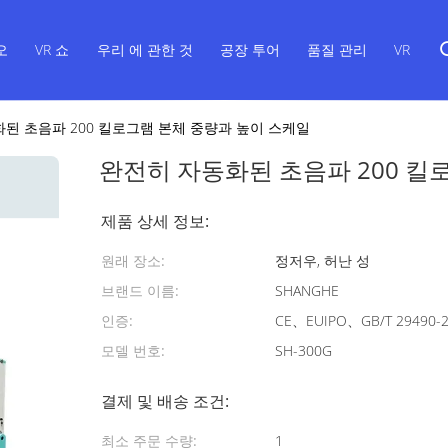
오
VR 쇼
우리 에 관한 것
공장 투어
품질 관리
VR
된 초음파 200 킬로그램 본체 중량과 높이 스케일
완전히 자동화된 초음파 200 킬
제품 상세 정보:
원래 장소:
정저우, 허난 성
브랜드 이름:
SHANGHE
인증:
CE、EUIPO、GB/T 29490-
모델 번호:
SH-300G
결제 및 배송 조건:
최소 주문 수량:
1