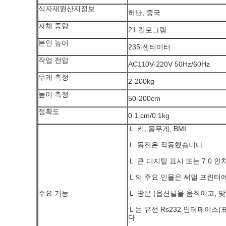
식자재원산지정보
허난, 중국
자체 중량
21 킬로그램
본인 높이
235 센티미터
작업 전압
AC110V-220V 50Hz/60Hz
무게 측정
2-200kg
높이 측정
50-200cm
정확도
0.1 cm/0.1kg
Ｌ 키, 몸무게, BMI
Ｌ 동전은 작동했습니다
Ｌ 큰 디지털 표시 또는 7.0 
Ｌ의 주요 인물은 써멀 프린터
주요 기능
Ｌ 땅은 (옵션널을 움직이고, 
Ｌ는 유선 Rs232 인터페이스
다