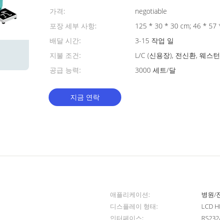
가격:
negotiable
포장 세부 사항:
125 * 30 * 30 cm;
배달 시간:
3-15 작업 일
지불 조건:
L/C (신용장), 전신환, 웨
공급 능력:
3000 세트/달
지금 연락
애플리케이션:
병원/
디스플레이 형태:
LCD H
인터페이스:
RS232