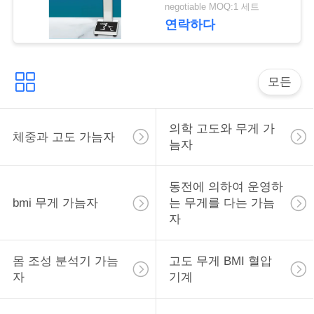
락
negotiable MOQ:1 세트
연락하다
인
용
모든
을
의학 고도와 무게 가
요
체중과 고도 가늠자
늠자
청
동전에 의하여 운영하
하
bmi 무게 가늠자
는 무게를 다는 가늠
십
자
시
몸 조성 분석기 가늠
고도 무게 BMI 혈압
오
자
기계