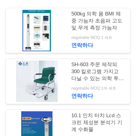
어
500kg 의학 몸 BMI 체
중 가늠자 초음파 고도
및 무게 측정 가늠자
품
negotiable MOQ:1 세트
질
연락하다
관
SH-603 주문 제작되
리
300 킬로그램 가지고
다닐 수 있는 의학 투석
중량 스케일
저
negotiable MOQ:1개 세트
연락하다
희
와
10.1 인치 터치 Lcd 스
크린 체성분 분석기 기
연
계 수화물