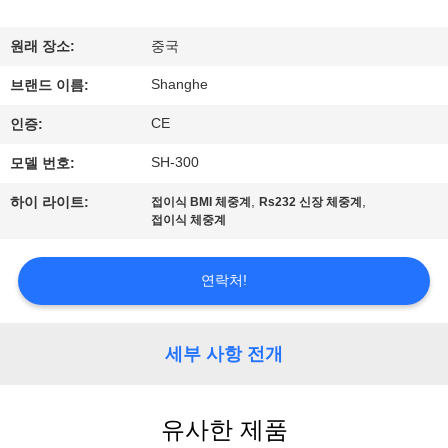
쇼
원래 장소:
중국
Shanghe
우
브랜드 이름:
CE
인증:
리
SH-300
모델 번호:
에
,
,
하이 라이트:
접이식 BMI 체중계
Rs232 신장 체중계
관
접이식 체중계
한
연락처!
것
세부 사항 전개
공
장
유사한 제품
투