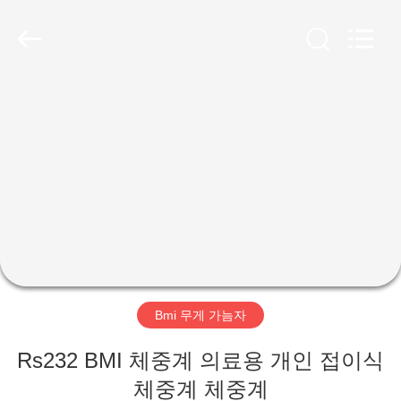
©
2019
-
2026
Zhengzhou
shanghe
electronic
technology
co.
집
LTD.
All
Rights
Reserved.
제
품
비
디
Bmi 무게 가늠자
오
Rs232 BMI 체중계 의료용 개인 접이식
VR
체중계 체중계