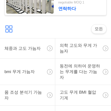
락
negotiable MOQ:1
연락하다
인
용
모든
을
의학 고도와 무게 가
요
체중과 고도 가늠자
늠자
청
동전에 의하여 운영하
하
bmi 무게 가늠자
는 무게를 다는 가늠
십
자
시
몸 조성 분석기 가늠
고도 무게 BMI 혈압
오
자
기계