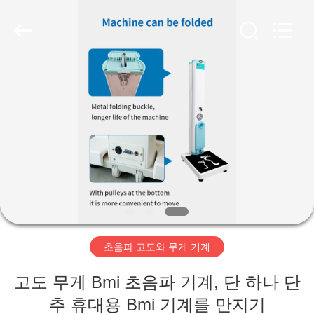
©
2019
-
2026
Zhengzhou
shanghe
electronic
technology
co.
집
LTD.
All
Rights
Reserved.
제
품
비
디
초음파 고도와 무게 기계
오
고도 무게 Bmi 초음파 기계, 단 하나 단
VR
추 휴대용 Bmi 기계를 만지기