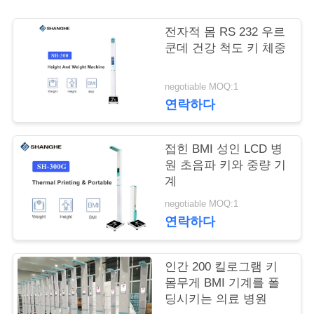
어
전자적 몸 RS 232 우르
쿤데 건강 척도 키 체중
품
negotiable MOQ:1
질
연락하다
관
접힌 BMI 성인 LCD 병
리
원 초음파 키와 중량 기
계
저
negotiable MOQ:1
연락하다
희
와
인간 200 킬로그램 키
몸무게 BMI 기계를 폴
연
딩시키는 의료 병원