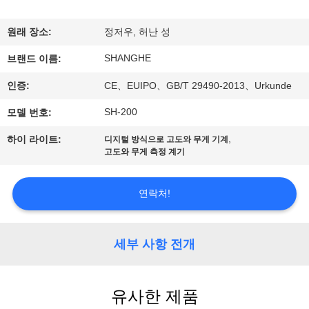
쇼
원래 장소:
정저우, 허난 성
SHANGHE
우
브랜드 이름:
인증:
CE、EUIPO、GB/T 29490-2013、Urkunde
리
SH-200
모델 번호:
에
,
하이 라이트:
디지털 방식으로 고도와 무게 기계
관
고도와 무게 측정 계기
한
연락처!
것
세부 사항 전개
공
장
유사한 제품
투