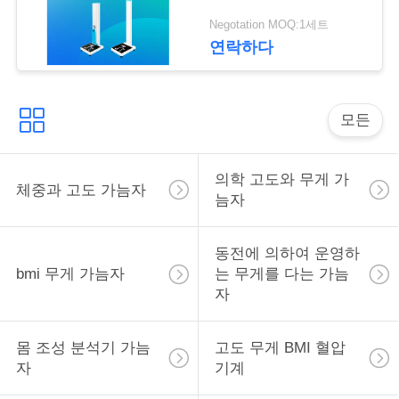
락
Negotation MOQ:1세트
연락하다
인
용
모든
을
요
의학 고도와 무게 가
체중과 고도 가늠자
늠자
청
하
동전에 의하여 운영하
bmi 무게 가늠자
는 무게를 다는 가늠
십
자
시
오
몸 조성 분석기 가늠
고도 무게 BMI 혈압
자
기계