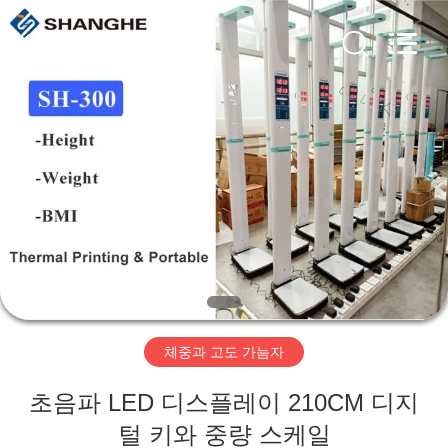
©
2019
-
2026
Zhengzhou
shanghe
electronic
technology
co.
집
LTD.
All
Rights
Reserved.
제
품
비
디
체중과 고도 가늠자
오
초음파 LED 디스플레이 210CM 디지
VR
털 키와 중량 스케일