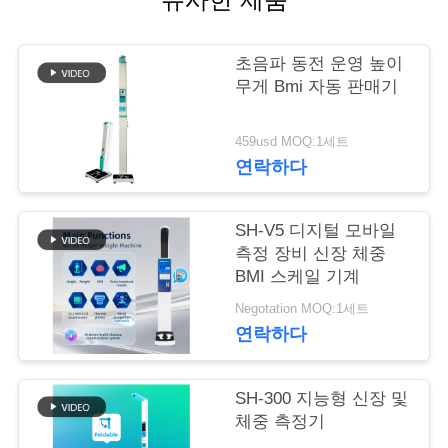
어
초음파 동전 운영 높이
무게 Bmi 자동 판매기
품
질
459usd MOQ:1세트
연락하다
관
리
SH-V5 디지털 모바일
측정 장비 신장 체중
BMI 스케일 기계
저
Negotation MOQ:1세트
희
연락하다
와
SH-300 지능형 신장 및
연
체중 측정기