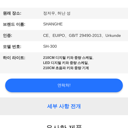
쇼
원래 장소:
정저우, 허난 성
SHANGHE
우
브랜드 이름:
인증:
CE、EUIPO、GB/T 29490-2013、Urkunde
리
SH-300
모델 번호:
에
,
하이 라이트:
210CM 디지털 키와 중량 스케일
관
,
LED 디지털 키와 중량 스케일
210CM 초음파 키와 중량 기계
한
것
연락처!
공
세부 사항 전개
장
투
유사한 제품