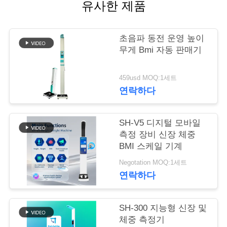
유사한 제품
어
초음파 동전 운영 높이
품
무게 Bmi 자동 판매기
질
459usd MOQ:1세트
관
연락하다
리
SH-V5 디지털 모바일
측정 장비 신장 체중
저
BMI 스케일 기계
Negotation MOQ:1세트
희
연락하다
와
연
SH-300 지능형 신장 및
체중 측정기