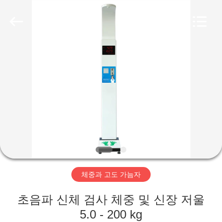
©
2019
-
2026
Zhengzhou
shanghe
electronic
technology
co.
집
LTD.
All
Rights
Reserved.
제
품
비
디
체중과 고도 가늠자
오
초음파 신체 검사 체중 및 신장 저울
VR
5.0 - 200 kg