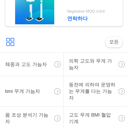
락
Negotation MOQ:1세트
연락하다
인
용
모든
을
요
의학 고도와 무게 가
체중과 고도 가늠자
청
늠자
하
동전에 의하여 운영하
십
bmi 무게 가늠자
는 무게를 다는 가늠
자
시
오
몸 조성 분석기 가늠
고도 무게 BMI 혈압
자
기계