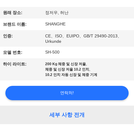
쇼
원래 장소:
정저우, 허난
SHANGHE
브랜드 이름:
우
인증:
CE、ISO、EUIPO、GB/T 29490-2013、
리
Urkunde
에
SH-500
모델 번호:
관
,
하이 라이트:
200 Kg 체중 및 신장 저울
,
체중 및 신장 저울 10.2 인치
한
10.2 인치 자동 신장 및 체중 기계
것
연락처!
공
세부 사항 전개
장
투