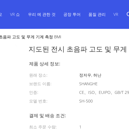
오
VR 쇼
우리 에 관한 것
공장 투어
품질 관리
VR
초음파 고도 및 무게 기계 측정 BMI
지도된 전시 초음파 고도 및 무게 
제품 상세 정보:
원래 장소:
정저우, 허난
브랜드 이름:
SHANGHE
인증:
CE、ISO、EUIPO、GB/T 29
모델 번호:
SH-500
결제 및 배송 조건:
최소 주문 수량:
1