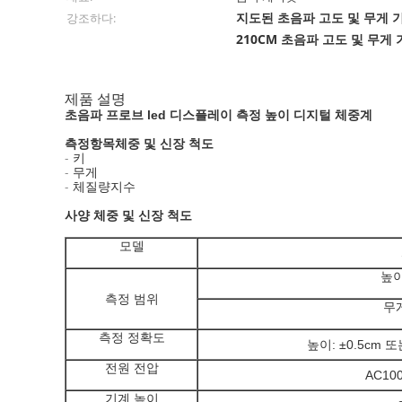
지도된 초음파 고도 및 무게 
강조하다:
210CM 초음파 고도 및 무게
제품 설명
초음파 프로브 led 디스플레이 측정 높이 디지털 체중계
측정항목
체중 및 신장 척도
- 키
- 무게
- 체질량지수
사양
체중 및 신장 척도
모델
높이
측정 범위
무게
측정 정확도
높이: ±0.5cm 또는
전원 전압
AC100
기계 높이