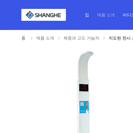
집
제품 소개
비디
홈
제품 소개
체중과 고도 가늠자
지도된 전시 