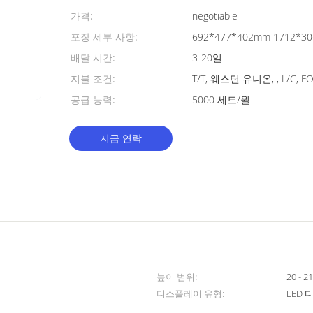
가격:
negotiable
포장 세부 사항:
692*477*402mm 1712*3
배달 시간:
3-20일
지불 조건:
T/T, 웨스턴 유니온, , L/C, FO
공급 능력:
5000 세트/월
지금 연락
높이 범위:
20 - 2
디스플레이 유형:
LED