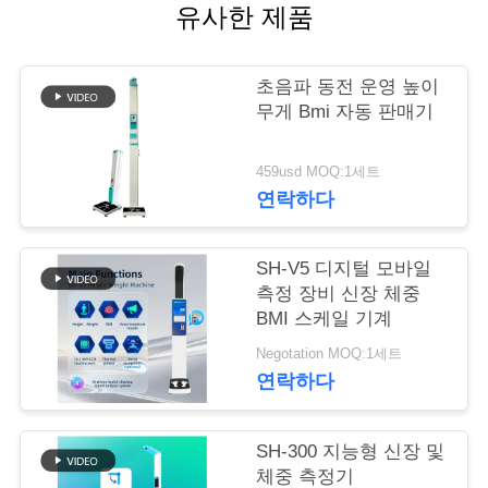
유사한 제품
어
초음파 동전 운영 높이
품
무게 Bmi 자동 판매기
질
459usd MOQ:1세트
관
연락하다
리
SH-V5 디지털 모바일
측정 장비 신장 체중
저
BMI 스케일 기계
Negotation MOQ:1세트
희
연락하다
와
연
SH-300 지능형 신장 및
체중 측정기