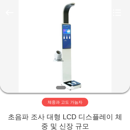
©
2019
-
2026
Zhengzhou
shanghe
electronic
technology
co.
집
LTD.
All
Rights
Reserved.
제
품
비
디
체중과 고도 가늠자
오
초음파 조사 대형 LCD 디스플레이 체
VR
중 및 신장 규모