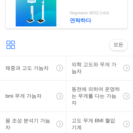
락
Negotation MOQ:1세트
연락하다
인
용
을
모든
요
의학 고도와 무게 가
체중과 고도 가늠자
청
늠자
하
동전에 의하여 운영하
십
bmi 무게 가늠자
는 무게를 다는 가늠
자
시
오
몸 조성 분석기 가늠
고도 무게 BMI 혈압
자
기계