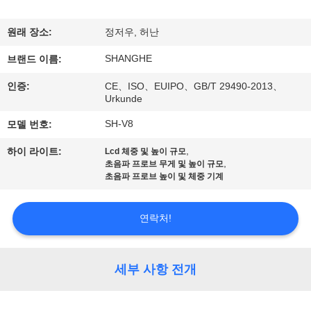
쇼
원래 장소:
정저우, 허난
SHANGHE
우
브랜드 이름:
인증:
CE、ISO、EUIPO、GB/T 29490-2013、
리
Urkunde
에
SH-V8
모델 번호:
관
,
하이 라이트:
Lcd 체중 및 높이 규모
,
초음파 프로브 무게 및 높이 규모
한
초음파 프로브 높이 및 체중 기계
것
연락처!
공
세부 사항 전개
장
투