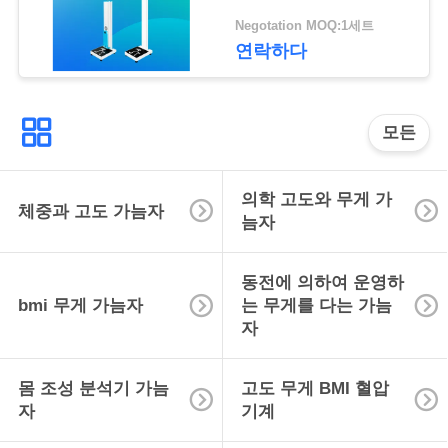
락
Negotation MOQ:1세트
연락하다
인
용
모든
을
요
의학 고도와 무게 가
체중과 고도 가늠자
늠자
청
하
동전에 의하여 운영하
bmi 무게 가늠자
는 무게를 다는 가늠
십
자
시
몸 조성 분석기 가늠
고도 무게 BMI 혈압
오
자
기계