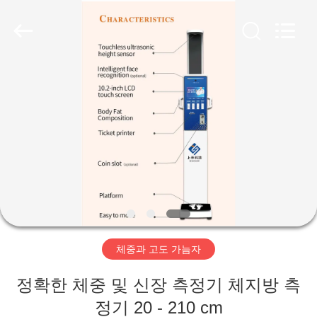
©
2019
-
2026
Zhengzhou
shanghe
electronic
technology
co.
집
LTD.
All
Rights
Reserved.
제
품
비
디
체중과 고도 가늠자
오
정확한 체중 및 신장 측정기 체지방 측
VR
정기 20 - 210 cm