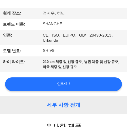
쇼
원래 장소:
정저우, 허난
SHANGHE
우
브랜드 이름:
인증:
CE、ISO、EUIPO、GB/T 29490-2013、
리
Urkunde
에
SH-V9
모델 번호:
관
,
,
하이 라이트:
210 cm 체중 및 신장 규모
병원 체중 및 신장 규모
약국 체중 및 신장 규모
한
것
연락처!
공
세부 사항 전개
장
투
유사한 제품