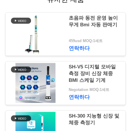
어
초음파 동전 운영 높이
무게 Bmi 자동 판매기
품
질
459usd MOQ:1세트
연락하다
관
리
SH-V5 디지털 모바일
측정 장비 신장 체중
BMI 스케일 기계
저
Negotation MOQ:1세트
희
연락하다
와
SH-300 지능형 신장 및
연
체중 측정기