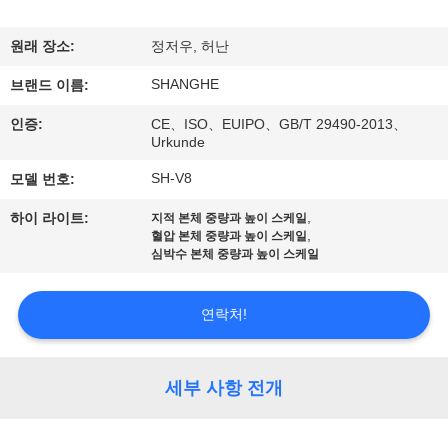
쇼
원래 장소:
정저우, 허난
SHANGHE
우
브랜드 이름:
인증:
CE、ISO、EUIPO、GB/T 29490-2013、
리
Urkunde
에
SH-V8
모델 번호:
관
,
하이 라이트:
지적 본체 중량과 높이 스케일
,
혈압 본체 중량과 높이 스케일
한
심박수 본체 중량과 높이 스케일
것
연락처!
공
세부 사항 전개
장
투