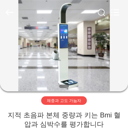
©
2019
-
2026
Zhengzhou
shanghe
electronic
technology
co.
집
LTD.
All
Rights
Reserved.
제
품
비
디
체중과 고도 가늠자
오
지적 초음파 본체 중량과 키는 Bmi 혈
VR
압과 심박수를 평가합니다