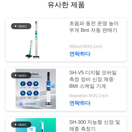
유사한 제품
어
초음파 동전 운영 높이
품
무게 Bmi 자동 판매기
질
459usd MOQ:1세트
관
연락하다
리
SH-V5 디지털 모바일
측정 장비 신장 체중
저
BMI 스케일 기계
Negotation MOQ:1세트
희
연락하다
와
연
SH-300 지능형 신장 및
체중 측정기