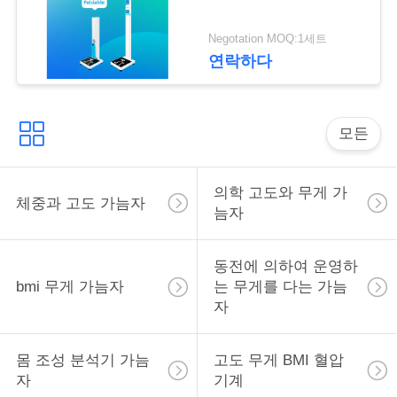
락
Negotation MOQ:1세트
연락하다
인
용
을
모든
요
의학 고도와 무게 가
체중과 고도 가늠자
청
늠자
하
동전에 의하여 운영하
십
bmi 무게 가늠자
는 무게를 다는 가늠
자
시
오
몸 조성 분석기 가늠
고도 무게 BMI 혈압
자
기계