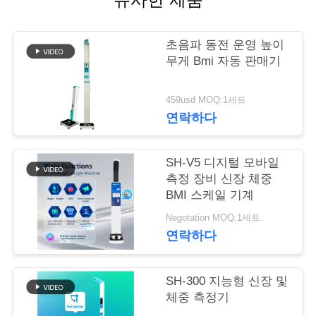
어
초음파 동전 운영 높이
무게 Bmi 자동 판매기
품
질
459usd MOQ:1세트
연락하다
관
리
SH-V5 디지털 모바일
측정 장비 신장 체중
BMI 스케일 기계
저
Negotation MOQ:1세트
희
연락하다
와
SH-300 지능형 신장 및
연
체중 측정기