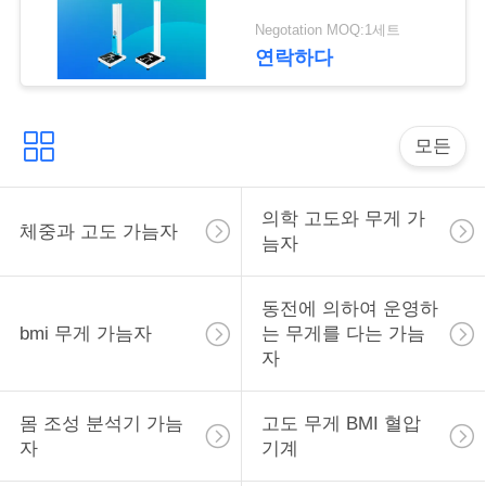
락
Negotation MOQ:1세트
연락하다
인
용
모든
을
요
의학 고도와 무게 가
체중과 고도 가늠자
늠자
청
하
동전에 의하여 운영하
bmi 무게 가늠자
는 무게를 다는 가늠
십
자
시
오
몸 조성 분석기 가늠
고도 무게 BMI 혈압
자
기계