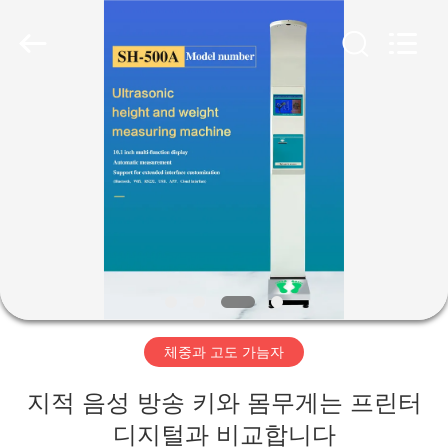
©
2019
-
2026
Zhengzhou
shanghe
electronic
technology
co.
집
LTD.
All
Rights
Reserved.
제
품
비
디
체중과 고도 가늠자
오
지적 음성 방송 키와 몸무게는 프린터
VR
디지털과 비교합니다