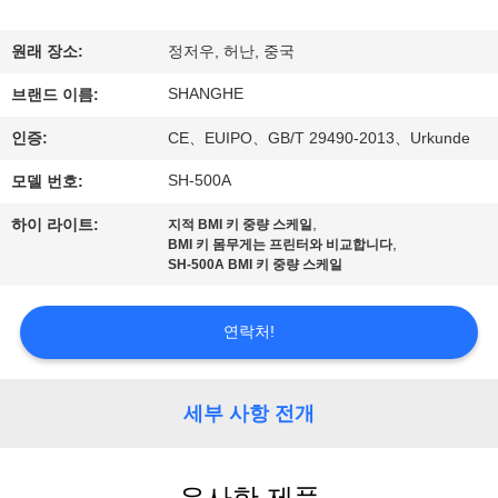
쇼
원래 장소:
정저우, 허난, 중국
SHANGHE
우
브랜드 이름:
인증:
CE、EUIPO、GB/T 29490-2013、Urkunde
리
SH-500A
모델 번호:
에
,
하이 라이트:
지적 BMI 키 중량 스케일
관
,
BMI 키 몸무게는 프린터와 비교합니다
SH-500A BMI 키 중량 스케일
한
것
연락처!
공
세부 사항 전개
장
투
유사한 제품